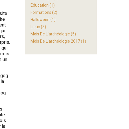
Éducation
(1)
Formations
(2)
site
ire
Halloween
(1)
ent
Lieux
(3)
qui
Mois De L'archéologie
(5)
rs,
Mois De L'archéologie 2017
(1)
pris,
 qui
ermis
e un
agog
 la
gog
ts-
nte
ois
 la