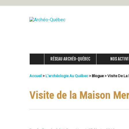
A
r
c
RÉSEAU ARCHÉO-QUÉBEC
NOS ACTIVI
h
é
Accueil
>
L'archéologie Au Québec
>
Blogue
>
Visite De La
Vous
o
Êtes
Visite de la Maison Me
-
Ici
Q
u