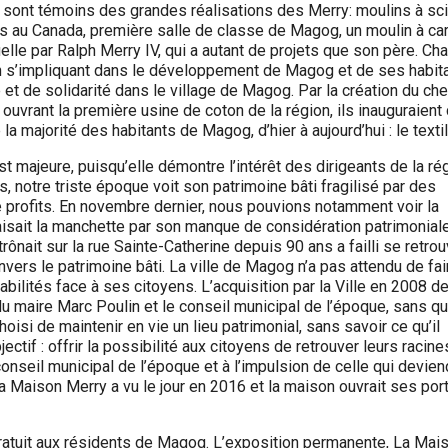
 sont témoins des grandes réalisations des Merry: moulins à sci
tes au Canada, première salle de classe de Magog, un moulin à ca
uelle par Ralph Merry IV, qui a autant de projets que son père. Ch
n s’impliquant dans le développement de Magog et de ses habita
 et de solidarité dans le village de Magog. Par la création du ch
n ouvrant la première usine de coton de la région, ils inauguraient
la majorité des habitants de Magog, d’hier à aujourd’hui : le textil
st majeure, puisqu’elle démontre l’intérêt des dirigeants de la ré
s, notre triste époque voit son patrimoine bâti fragilisé par des
profits. En novembre dernier, nous pouvions notamment voir la
aisait la manchette par son manque de considération patrimoniale
ônait sur la rue Sainte-Catherine depuis 90 ans a failli se retrou
ers le patrimoine bâti. La ville de Magog n’a pas attendu de fai
bilités face à ses citoyens. L’acquisition par la Ville en 2008 de
 maire Marc Poulin et le conseil municipal de l’époque, sans qu
choisi de maintenir en vie un lieu patrimonial, sans savoir ce qu’il
ctif : offrir la possibilité aux citoyens de retrouver leurs racine
conseil municipal de l’époque et à l’impulsion de celle qui devien
la Maison Merry a vu le jour en 2016 et la maison ouvrait ses por
ratuit aux résidents de Magog. L’exposition permanente, La Mai