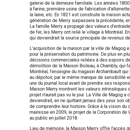
galerie de la demeure familiale. Les années 1800
à farine, première usine de fabrication d’allumet
la laine, etc. En 1821 est construite la maison act
génération de Merry surpassera la précédente, e
La famille Merry a propagé des valeurs d’entraide
de fer, les Merry ont relié le village à Montréal. E
qui deviendrait la source principale de revenus de 
L’acquisition de la maison par la ville de Magog e
pour la préservation du patrimoine. De plus en plu
décisions commerciales reliées à des espoirs de 
démolition de la Maison Boileau, à Chambly, qui f
Montréal, l’enseigne du magasin Archambault qui tr
au dépotoir, par le même manque de sensibilité env
une du journal local avant de prendre ses responsa
Maison Merry montrent les valeurs intrinsèques du
projet n’aurait pas vu le jour. La Ville de Magog a 
deviendrait, en ne quittant jamais des yeux son obje
de comprendre leur histoire. Grâce à la vision du 
mairesse en 2009, le projet de la Corporation de 
au public en juillet 2018.
Lieu de mémoire, la Maison Merry offre l’accès g