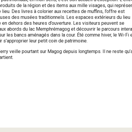
oduits de la région et des items aux mille visages, qui représe
lieu. Des livres à colorier aux recettes de muffins, l’offre est
euses des musées traditionnels. Les espaces extérieurs du lieu
me en dehors des heures d’ouverture. Les visiteurs peuvent se
er aux abords du lac Memphrémagog et découvrir le parcours intera
 sur les bancs aménagés dans la cour. Été comme hiver, le Wi-Fi 
s’approprier leur petit coin de patrimoine.
Merry veille pourtant sur Magog depuis longtemps. Il ne reste qu’
rtient.