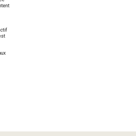
ntent
ctif
est
aux