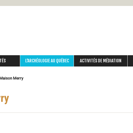
Aller
au
contenu
principal
TÉS
L'ARCHÉOLOGIE AU QUÉBEC
ACTIVITÉS DE MÉDIATION
 Maison Merry
rry