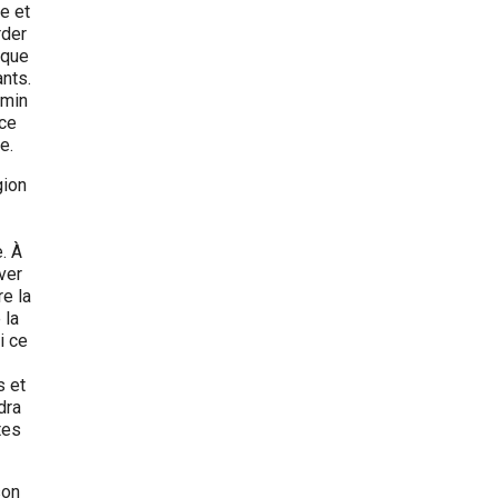
e et
rder
aque
nts.
emin
 ce
e.
gion
. À
ver
re la
 la
i ce
s et
dra
tes
son