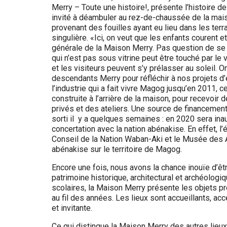
Merry – Toute une histoire!, présente l’histoire d
invité à déambuler au rez-de-chaussée de la mais
provenant des fouilles ayant eu lieu dans les terr
singulière. «Ici, on veut que les enfants courent 
générale de la Maison Merry. Pas question de se s
qui n’est pas sous vitrine peut être touché par le 
et les visiteurs peuvent s’y prélasser au soleil.
descendants Merry pour réfléchir à nos projets d’e
l’industrie qui a fait vivre Magog jusqu’en 2011, c
construite à l’arrière de la maison, pour recevoi
privés et des ateliers. Une source de financement 
sorti il y a quelques semaines : en 2020 sera inau
concertation avec la nation abénakise. En effet, 
Conseil de la Nation Waban-Aki et le Musée des A
abénakise sur le territoire de Magog.
Encore une fois, nous avons la chance inouïe d’êt
patrimoine historique, architectural et archéologiq
scolaires, la Maison Merry présente les objets pr
au fil des années. Les lieux sont accueillants, ac
et invitante.
Ce qui distingue la Maison Merry des autres lieux