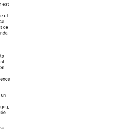
r est
he et
ice
ut ce
anda
nts
est
 en
sence
 un
agog,
iée
rée