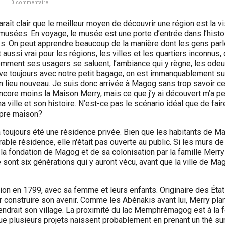
0 commentaire
araît clair que le meilleur moyen de découvrir une région est la vi
musées. En voyage, le musée est une porte d’entrée dans l’histo
ys. On peut apprendre beaucoup de la manière dont les gens parl
 aussi vrai pour les régions, les villes et les quartiers inconnus, 
omment ses usagers se saluent, l’ambiance qui y règne, les odeu
ve toujours avec notre petit bagage, on est immanquablement sur
n lieu nouveau. Je suis donc arrivée à Magog sans trop savoir ce
 encore moins la Maison Merry, mais ce que j’y ai découvert m’a p
ville et son histoire. N’est-ce pas le scénario idéal que de fair
opre maison?
a toujours été une résidence privée. Bien que les habitants de M
able résidence, elle n'était pas ouverte au public. Si les murs de
 la fondation de Magog et de sa colonisation par la famille Merry
e sont six générations qui y auront vécu, avant que la ville de Ma
gion en 1799, avec sa femme et leurs enfants. Originaire des Éta
ur construire son avenir. Comme les Abénakis avant lui, Merry pla
endrait son village. La proximité du lac Memphrémagog est à la f
que plusieurs projets naissent probablement en prenant un thé sur