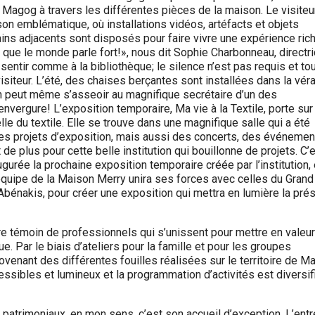
e Magog à travers les différentes pièces de la maison. Le visiteu
on emblématique, où installations vidéos, artéfacts et objets
ains adjacents sont disposés pour faire vivre une expérience ric
et que le monde parle fort!», nous dit Sophie Charbonneau, directr
entir comme à la bibliothèque; le silence n’est pas requis et to
visiteur. L’été, des chaises berçantes sont installées dans la vér
 On peut même s’asseoir au magnifique secrétaire d’un des
nvergure! L’exposition temporaire, Ma vie à la Textile, porte sur
elle du textile. Elle se trouve dans une magnifique salle qui a été
r des projets d’exposition, mais aussi des concerts, des événeme
de plus pour cette belle institution qui bouillonne de projets. C’
gurée la prochaine exposition temporaire créée par l’institution,
l’équipe de la Maison Merry unira ses forces avec celles du Grand
bénakis, pour créer une exposition qui mettra en lumière la pré
re témoin de professionnels qui s’unissent pour mettre en valeur
ue. Par le biais d’ateliers pour la famille et pour les groupes
ovenant des différentes fouilles réalisées sur le territoire de M
cessibles et lumineux et la programmation d’activités est diversif
 patrimoniaux, en mon sens, c’est son accueil d’exception. L’ent