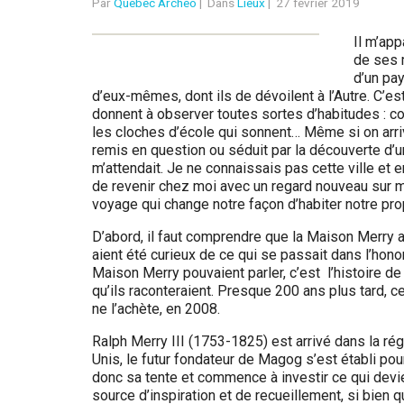
Par
Québec Archéo
|
Dans
Lieux
|
27 février 2019
é
Il m’app
b
de ses 
d’un pa
e
d’eux-mêmes, dont ils de dévoilent à l’Autre. C’est
donnent à observer toutes sortes d’habitudes : c
c
les cloches d’école qui sonnent… Même si on arri
remis en question ou séduit par la découverte d’u
m’attendait. Je ne connaissais pas cette ville et
de revenir chez moi avec un regard nouveau sur ma 
voyage qui change notre façon d’habiter notre pr
D’abord, il faut comprendre que la Maison Merry 
aient été curieux de ce qui se passait dans l’honor
Maison Merry pouvaient parler, c’est l’histoire de
qu’ils raconteraient. Presque 200 ans plus tard, c
ne l’achète, en 2008.
Ralph Merry III (1753-1825) est arrivé dans la ré
Unis, le futur fondateur de Magog s’est établi po
donc sa tente et commence à investir ce qui devi
source d’inspiration et de recueillement, si bien 