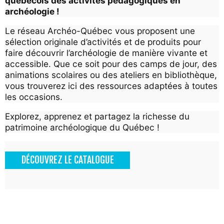
québécois des activités pédagogiques en
-
archéologie !
Le réseau Archéo-Québec vous proposent une
Q
sélection originale d’activités et de produits pour
faire découvrir l’archéologie de manière vivante et
u
accessible. Que ce soit pour des camps de jour, des
animations scolaires ou des ateliers en bibliothèque,
é
vous trouverez ici des ressources adaptées à toutes
les occasions.
b
Explorez, apprenez et partagez la richesse du
e
patrimoine archéologique du Québec !
c
DÉCOUVREZ LE CATALOGUE