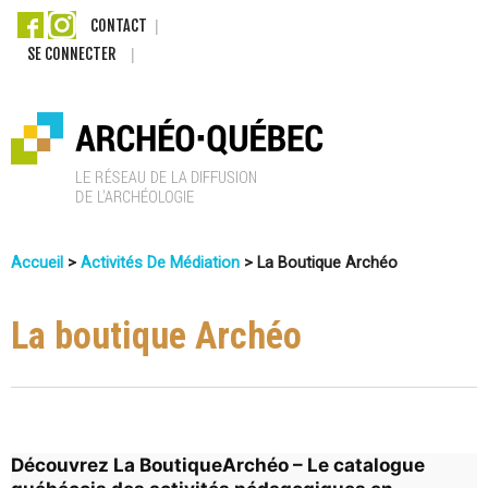
Aller
CONTACT
SE CONNECTER
au
contenu
principal
A
Accueil
>
Activités De Médiation
>
La Boutique Archéo
r
Vous
c
Êtes
La boutique Archéo
Ici
h
é
o
Découvrez La BoutiqueArchéo – Le catalogue