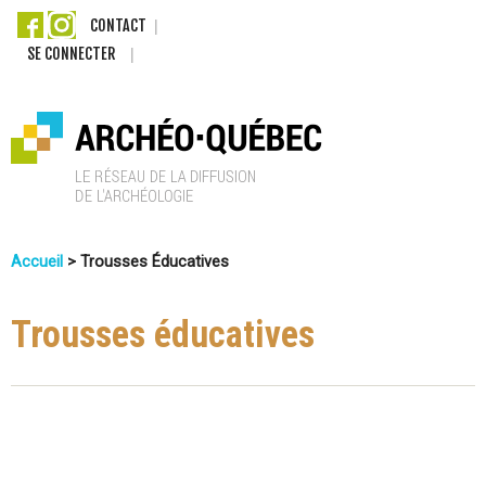
Aller
CONTACT
SE CONNECTER
au
contenu
principal
A
Accueil
>
Trousses Éducatives
r
Vous
c
Êtes
Trousses éducatives
Ici
h
é
o