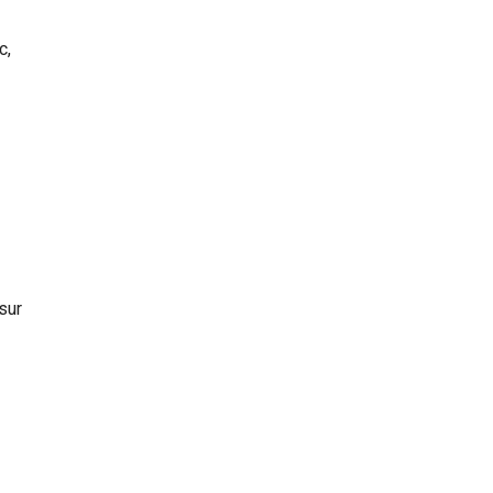
c,
sur