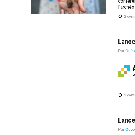
confér
l'archéo
2 com
Lance
Par
Québ
2 com
Lanc
Par
Québ