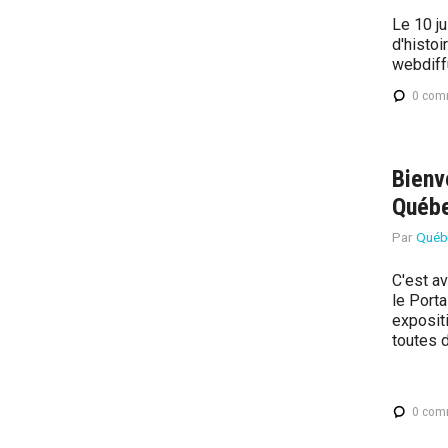
Le 10 ju
d'histo
webdiffu
0 com
Bienv
Québ
Par
Québ
C'est a
le Port
expositi
toutes d
0 com