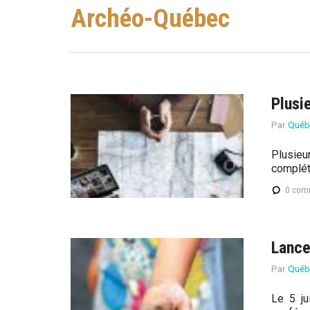
Êtes
o
Archéo-Québec
Ici
-
Q
u
Plusi
é
Par
Québ
b
Plusieu
complét
e
0 com
c
Lance
Par
Québ
Le 5 ju