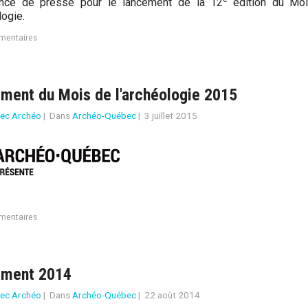
ence de presse pour le lancement de la 12
édition du Mo
logie.
mentaires
ment du Mois de l'archéologie 2015
ec Archéo
|
Dans
Archéo-Québec
|
3 juillet 2015
mentaires
ement 2014
ec Archéo
|
Dans
Archéo-Québec
|
22 août 2014