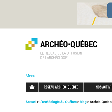
A
r
Menu
c
RÉSEAU ARCHÉO-QUÉBEC
NOS ACTIVI
h
Accueil
>
L'archéologie Au Québec
>
Blog
>
Archéo-Québe
é
Vous