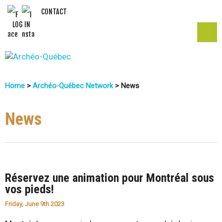
Skip
CONTACT
LOG IN
to
main
content
A
Home
>
Archéo-Québec Network
>
News
r
You
c
Are
News
Here
h
é
Réservez une animation pour Montréal sous
o
vos pieds!
-
Friday, June 9th 2023