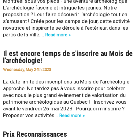
Q
Montréal sous vos pieds - une aventure archéologique
L’archéologie fascine et intrigue les jeunes. Notre
u
proposition ? Leur faire découvrir l’archéologie tout en
s’amusant ! Créée pour les camps de jour, cette activité
é
novatrice et inspirante se déroule à l’extérieur, dans les
parcs de la Ville....
Read more »
b
Il est encore temps de s'inscrire au Mois de
e
l'archéologie!
c
Wednesday, May 24th 2023
La date limite des inscriptions au Mois de l'archéologie
approche. Ne tardez pas à vous inscrire pour célébrer
avec nous le plus grand évènement de valorisation du
patrimoine archéologique au Québec ! Inscrivez vous
avant le vendredi 26 mai 2023 Pourquoi m'inscrire ?
Proposer vos activités...
Read more »
Prix Reconnaissances