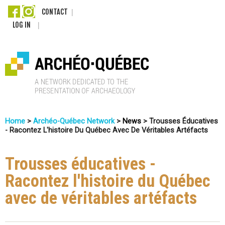
Skip
CONTACT
LOG IN
to
main
content
A
Home
>
Archéo-Québec Network
>
News
>
Trousses Éducatives
r
- Racontez L'histoire Du Québec Avec De Véritables Artéfacts
You
c
Are
Trousses éducatives -
Here
h
Racontez l'histoire du Québec
é
avec de véritables artéfacts
o