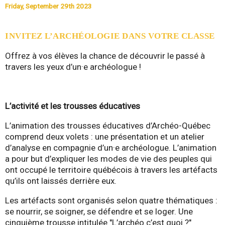
Friday, September 29th 2023
-
Q
INVITEZ L’ARCHÉOLOGIE DANS VOTRE CLASSE
u
Offrez à vos élèves la chance de découvrir le passé à
travers les yeux d’un·e archéologue !
é
b
L’activité et les trousses éducatives
e
L’animation des trousses éducatives d’Archéo-Québec
comprend deux volets : une présentation et un atelier
c
d’analyse en compagnie d’un·e archéologue. L’animation
a pour but d’expliquer les modes de vie des peuples qui
ont occupé le territoire québécois à travers les artéfacts
qu’ils ont laissés derrière eux.
Les artéfacts sont organisés selon quatre thématiques :
se nourrir, se soigner, se défendre et se loger. Une
cinquième trousse intitulée "L’archéo c’est quoi ?"