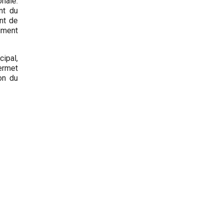
onale.
nt du
nt de
timent
ipal,
ermet
on du