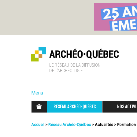
A
r
Menu
c
RÉSEAU ARCHÉO-QUÉBEC
NOS ACTIVI
h
Accueil
>
Réseau Archéo-Québec
>
Actualités
>
Formation
é
Vous