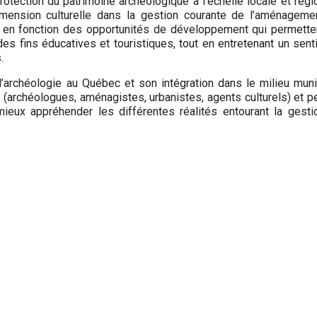
otection du patrimoine archéologique à l’échelle locale et régi
dimension culturelle dans la gestion courante de l’aménageme
t en fonction des opportunités de développement qui permette
es fins éducatives et touristiques, tout en entretenant un sen
.
’archéologie au Québec et son intégration dans le milieu munic
(archéologues, aménagistes, urbanistes, agents culturels) et p
 mieux appréhender les différentes réalités entourant la gesti