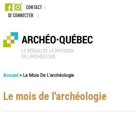
Aller
CONTACT
SE CONNECTER
au
contenu
principal
A
Accueil
>
Le Mois De L'archéologie
r
Vous
c
Êtes
Le mois de l'archéologie
Ici
h
é
o