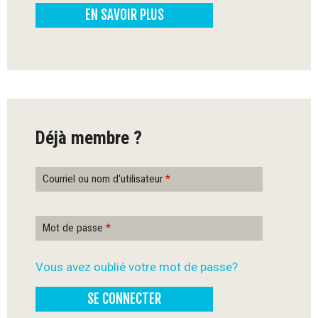
EN SAVOIR PLUS
-
Q
u
é
Déjà membre ?
b
e
Courriel ou nom d'utilisateur
*
c
Mot de passe
*
Vous avez oublié votre mot de passe?