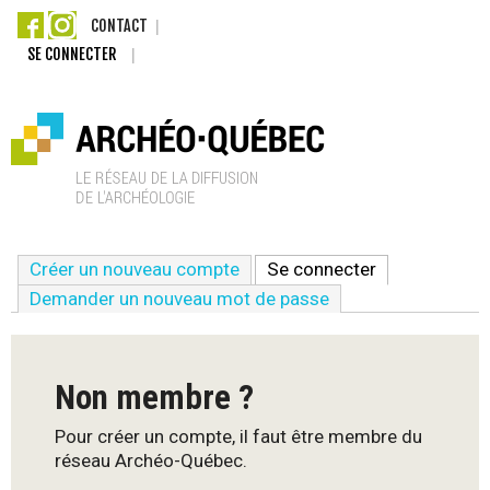
Aller
CONTACT
SE CONNECTER
au
contenu
principal
A
Créer un nouveau compte
Se connecter
(onglet actif)
r
Demander un nouveau mot de passe
c
h
Non membre ?
é
Pour créer un compte, il faut être membre du
réseau Archéo-Québec.
o