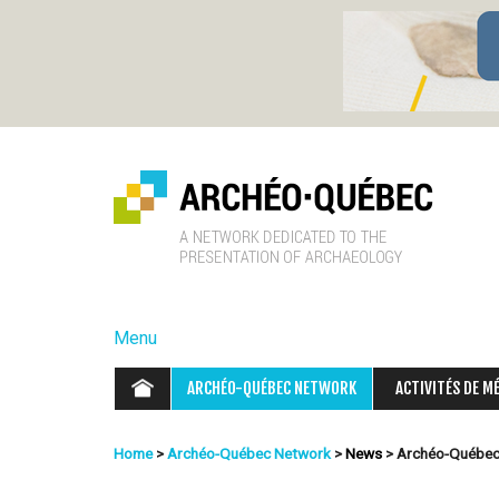
A
r
Menu
c
ARCHÉO-QUÉBEC NETWORK
ACTIVITÉS DE M
h
Home
>
Archéo-Québec Network
>
News
>
Archéo-Québec 
é
You