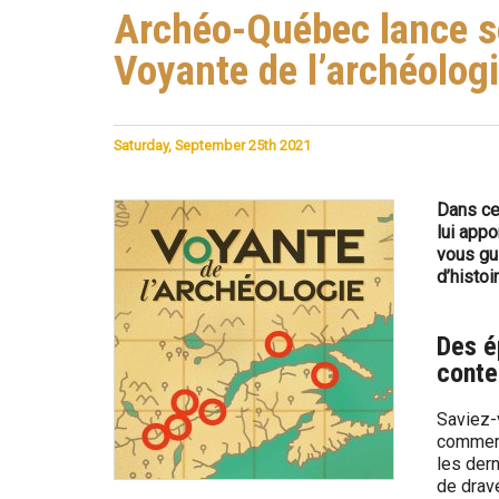
Are
o
Archéo-Québec lance so
Here
Voyante de l’archéolog
-
Q
Saturday, September 25th 2021
u
é
Dans ce 
lui appo
b
vous gui
d’histoi
e
c
Des é
conte
Saviez-
commerc
les dern
de drav