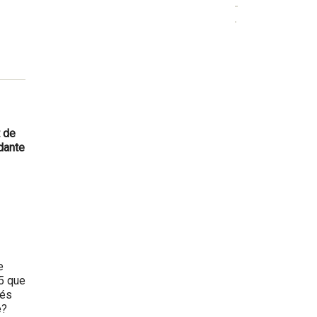
t de
rdante
e
5 que
tés
e?