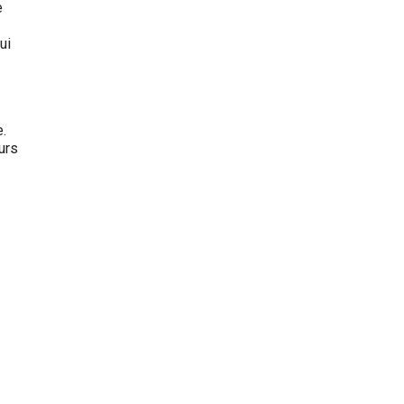
e
ui
.
urs