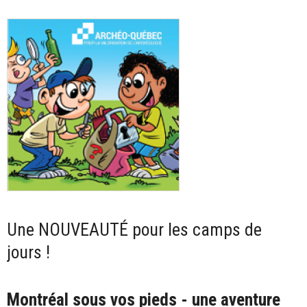
-
Q
u
é
b
e
c
Une NOUVEAUTÉ pour les camps de
jours !
Montréal sous vos pieds - une aventure