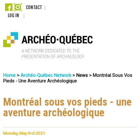
Skip
CONTACT
LOG IN
to
main
content
A
Home
>
Archéo-Québec Network
>
News
>
Montréal Sous Vos
r
Pieds - Une Aventure Archéologique
You
c
Are
Montréal sous vos pieds - une
Here
h
aventure archéologique
é
o
Monday, May 3rd 2021