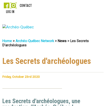
Skip
CONTACT
LOG IN
to
main
content
A
Home
>
Archéo-Québec Network
>
News
>
Les Secrets
r
D'archéologues
You
c
Are
Les Secrets d'archéologues
Here
h
é
Friday, October 23rd 2020
o
-
Les Secrets d'archéologues, une