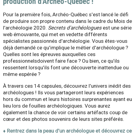
Q
production d'Archéo-Québec !
u
Pour la première fois, Archéo-Québec s'est lancé le défi
de produire son propre contenu dans le cadre du Mois de
é
l'archéologie 2020.
Secrets d'archéologues
est une série
web émouvante, qui met en vedette différents
b
spécialistes passionnés d'archéologie. Vous êtes-vous
déjà demandé ce qu'implique le métier d'archéologue ?
e
Quelles sont les épreuves auxquelles ces
professionnelsdoivent faire face ? Ou bien, ce qu'ils
c
ressentent lorsqu'ils font une découverte inattendue ou
même espérée
? ​
À travers ces 14 capsules, découvrez l'univers inédit des
archéologues ! Ils vous partageront leurs expériences
hors du commun et leurs histoires surprenantes ayant eu
lieu lors de fouilles archéologiques.
Vous aurez
également la chance de voir certains artéfacts coup de
cœur et des photos souvenirs de leurs sites préférés.
♦ Rentrez dans la peau d'un archéologue et découvrez ce