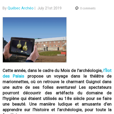
-
By
Québec Archéo
|
July 21st 2019
0 comments
Q
u
é
b
e
Cette année, dans le cadre du Mois de l’archéologie,
l’Îlot
c
des Palais
propose un voyage dans le théâtre de
marionnettes, où on retrouve le charmant Guignol dans
une autre de ses folles aventures! Les spectateurs
pourront découvrir des artéfacts du domaine de
l’hygiène qui étaient utilisés au 18e siècle pour se faire
une beauté. Une manière ludique et amusante d’en
apprendre sur l’histoire et l’archéologie, pour toute la