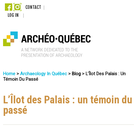
Skip
CONTACT
LOG IN
to
main
content
A
Home
>
Archaeology In Québec
>
Blog
>
L’Îlot Des Palais : Un
r
Témoin Du Passé
You
c
Are
L’Îlot des Palais : un témoin du
Here
h
passé
é
o