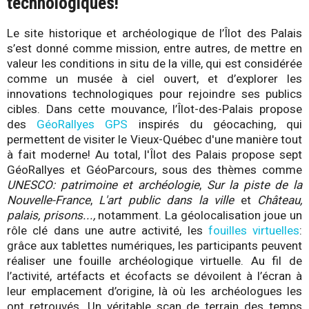
technologiques!
Le site historique et archéologique de l’Îlot des Palais
s’est donné comme mission, entre autres, de mettre en
valeur les conditions in situ de la ville, qui est considérée
comme un musée à ciel ouvert, et d’explorer les
innovations technologiques pour rejoindre ses publics
cibles. Dans cette mouvance, l’Îlot-des-Palais propose
des
GéoRallyes GPS
inspirés du géocaching, qui
permettent de visiter le Vieux-Québec d'une manière tout
à fait moderne! Au total, l'Îlot des Palais propose sept
GéoRallyes et GéoParcours, sous des thèmes comme
UNESCO: patrimoine et archéologie
,
Sur la piste de la
Nouvelle-France
,
L'art public dans la ville
et
Château,
palais, prisons...,
notamment. La géolocalisation joue un
rôle clé dans une autre activité, les
fouilles virtuelles
:
grâce aux tablettes numériques, les participants peuvent
réaliser une fouille archéologique virtuelle. Au fil de
l’activité, artéfacts et écofacts se dévoilent à l’écran à
leur emplacement d’origine, là où les archéologues les
ont retrouvés. Un véritable scan de terrain des temps