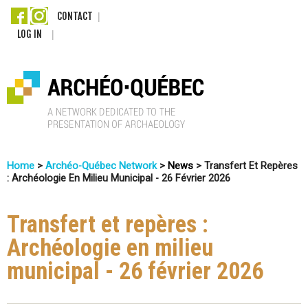
Skip
CONTACT
LOG IN
to
main
content
A
Home
>
Archéo-Québec Network
>
News
>
Transfert Et Repères
r
: Archéologie En Milieu Municipal - 26 Février 2026
You
c
Are
Transfert et repères :
Here
h
Archéologie en milieu
é
municipal - 26 février 2026
o