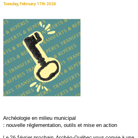
Tuesday, February 17th 2026
-
Q
u
é
b
e
c
Archéologie en milieu municipal
:
nouvelle
réglementation, outils et mise en action
Le 26 février prochain, Archéo-Québec vous convie à une