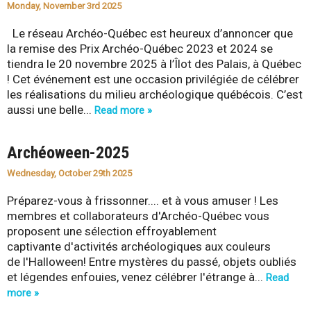
Monday, November 3rd 2025
-
Le réseau Archéo-Québec est heureux d’annoncer que
Q
la remise des Prix Archéo-Québec 2023 et 2024 se
tiendra le 20 novembre 2025 à l’Îlot des Palais, à Québec
u
! Cet événement est une occasion privilégiée de célébrer
les réalisations du milieu archéologique québécois. C’est
é
aussi une belle...
Read more »
b
Archéoween-2025
e
Wednesday, October 29th 2025
c
Préparez-vous à frissonner.... et à vous amuser ! Les
membres et collaborateurs d'Archéo-Québec vous
proposent une sélection effroyablement
captivante d'activités archéologiques aux couleurs
de l'Halloween! Entre mystères du passé, objets oubliés
et légendes enfouies, venez célébrer l'étrange à...
Read
more »