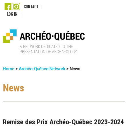
Skip
CONTACT
LOG IN
to
main
content
A
Home
>
Archéo-Québec Network
>
News
r
You
c
Are
News
Here
h
é
Remise des Prix Archéo-Québec 2023-2024
o