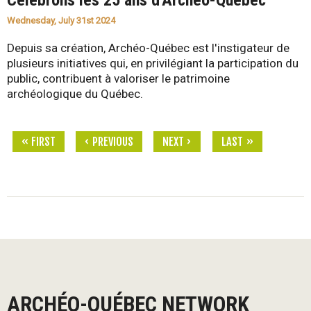
Célébrons les 25 ans d'Archéo-Québec
Wednesday, July 31st 2024
Depuis sa création, Archéo-Québec est l'instigateur de
plusieurs initiatives qui, en privilégiant la participation du
public, contribuent à valoriser le patrimoine
archéologique du Québec.
« FIRST
‹ PREVIOUS
NEXT ›
LAST »
P
a
g
e
s
ARCHÉO-QUÉBEC NETWORK