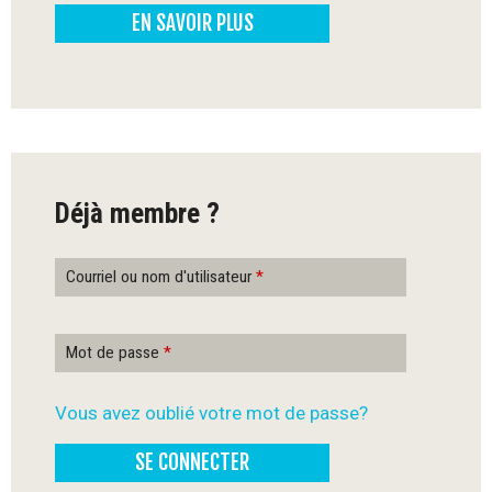
EN SAVOIR PLUS
-
Q
u
é
Déjà membre ?
b
e
Courriel ou nom d'utilisateur
*
c
Mot de passe
*
Vous avez oublié votre mot de passe?