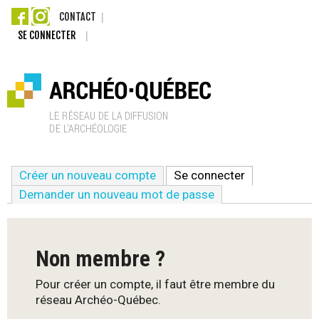
Aller
CONTACT
SE CONNECTER
au
contenu
principal
A
Créer un nouveau compte
Se connecter
(onglet actif)
r
Demander un nouveau mot de passe
c
h
Non membre ?
é
Pour créer un compte, il faut être membre du
réseau Archéo-Québec.
o